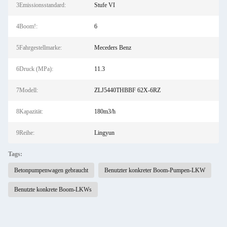
3Emissionsstandard:
Stufe VI
4Boom!:
6
5Fahrgestellmarke:
Meceders Benz
6Druck (MPa):
11.3
7Modell:
ZLJ5440THBBF 62X-6RZ
8Kapazität:
180m3/h
9Reihe:
Lingyun
Tags:
Betonpumpenwagen gebraucht
Benutzter konkreter Boom-Pumpen-LKW
Benutzte konkrete Boom-LKWs