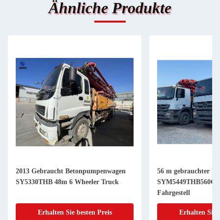
Ähnliche Produkte
2013 Gebraucht Betonpumpenwagen
56 m gebrauchter B
SY5330THB 48m 6 Wheeler Truck
SYM5449THB560C-8
Fahrgestell
Erhalten Sie besten Preis
Erhalten Sie 