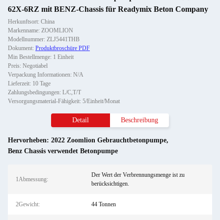
62X-6RZ mit BENZ-Chassis für Readymix Beton Company
Herkunftsort: China
Markenname: ZOOMLION
Modellnummer: ZLJ5441THB
Dokument:
Produktbroschüre PDF
Min Bestellmenge: 1 Einheit
Preis: Negotiabel
Verpackung Informationen: N/A
Lieferzeit: 10 Tage
Zahlungsbedingungen: L/C,T/T
Versorgungsmaterial-Fähigkeit: 5/Einheit/Monat
Detail
Beschreibung
Hervorheben:
2022 Zoomlion Gebrauchtbetonpumpe
,
Benz Chassis verwendet Betonpumpe
Der Wert der Verbrennungsmenge ist zu
1Abmessung:
berücksichtigen.
2Gewicht:
44 Tonnen