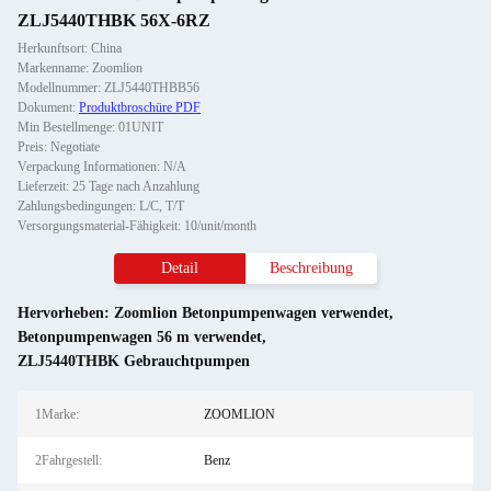
ZLJ5440THBK 56X-6RZ
Herkunftsort: China
Markenname: Zoomlion
Modellnummer: ZLJ5440THBB56
Dokument:
Produktbroschüre PDF
Min Bestellmenge: 01UNIT
Preis: Negotiate
Verpackung Informationen: N/A
Lieferzeit: 25 Tage nach Anzahlung
Zahlungsbedingungen: L/C, T/T
Versorgungsmaterial-Fähigkeit: 10/unit/month
Detail
Beschreibung
Hervorheben:
Zoomlion Betonpumpenwagen verwendet
,
Betonpumpenwagen 56 m verwendet
,
ZLJ5440THBK Gebrauchtpumpen
1Marke:
ZOOMLION
2Fahrgestell:
Benz