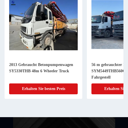
2013 Gebraucht Betonpumpenwagen
56 m gebrauchter B
SY5330THB 48m 6 Wheeler Truck
SYM5449THB560C-8
Fahrgestell
Erhalten Sie besten Preis
Erhalten Sie 