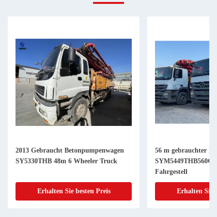
2013 Gebraucht Betonpumpenwagen
56 m gebrauchter B
SY5330THB 48m 6 Wheeler Truck
SYM5449THB560C-8
Fahrgestell
Erhalten Sie besten Preis
Erhalten Sie 