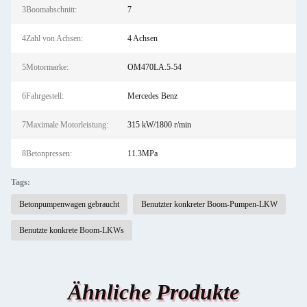
3Boomabschnitt:
7
4Zahl von Achsen:
4 Achsen
5Motormarke:
OM470LA.5-54
6Fahrgestell:
Mercedes Benz
7Maximale Motorleistung:
315 kW/1800 r/min
8Betonpressen:
11.3MPa
Tags:
Betonpumpenwagen gebraucht
Benutzter konkreter Boom-Pumpen-LKW
Benutzte konkrete Boom-LKWs
Ähnliche Produkte