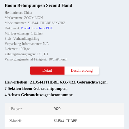
Boom Betonpumpen Second Hand
Herkunftsort: China
Markenname: ZOOMLION
Modellnummer: ZLJ5441THBBE 63X-7RZ
Dokument:
Produktbroschüre PDF
Min Bestellmenge: 1 Einheit
Preis: Verhandlungsfähig
Verpackung Informationen: N/A
Lieferzeit: 10 Tage
Zahlungsbedingungen: L/C, T/T
Versorgungsmaterial-Fähigkeit: 10/unit/month
Detail
Beschreibung
Hervorheben:
ZLJ5441THBBE 63X-7RZ Gebrauchtwagen
,
7 Sektion Boom Gebrauchtpumpen
,
4 Achsen Gebrauchtwagenbetonpumpe
1Baujahr:
2020
2Modell:
ZLJ5441THBBE