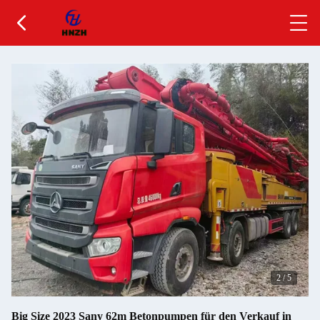
2
/
5
Big Size 2023 Sany 62m Betonpumpen für den Verkauf in