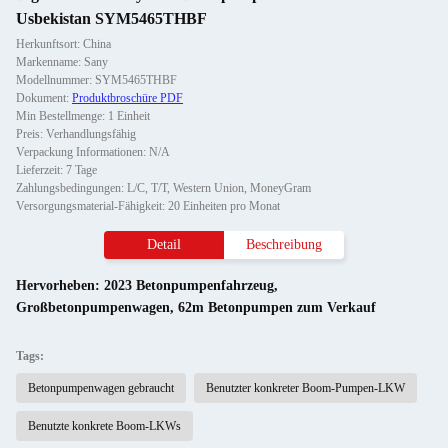
Usbekistan SYM5465THBF
Herkunftsort: China
Markenname: Sany
Modellnummer: SYM5465THBF
Dokument:
Produktbroschüre PDF
Min Bestellmenge: 1 Einheit
Preis: Verhandlungsfähig
Verpackung Informationen: N/A
Lieferzeit: 7 Tage
Zahlungsbedingungen: L/C, T/T, Western Union, MoneyGram
Versorgungsmaterial-Fähigkeit: 20 Einheiten pro Monat
Detail
Beschreibung
Hervorheben:
2023 Betonpumpenfahrzeug
,
Großbetonpumpenwagen
,
62m Betonpumpen zum Verkauf
Tags:
Betonpumpenwagen gebraucht
Benutzter konkreter Boom-Pumpen-LKW
Benutzte konkrete Boom-LKWs