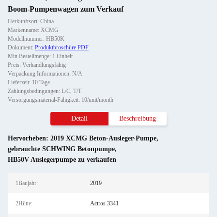
Boom-Pumpenwagen zum Verkauf
Herkunftsort: China
Markenname: XCMG
Modellnummer: HB50K
Dokument:
Produktbroschüre PDF
Min Bestellmenge: 1 Einheit
Preis: Verhandlungsfähig
Verpackung Informationen: N/A
Lieferzeit: 10 Tage
Zahlungsbedingungen: L/C, T/T
Versorgungsmaterial-Fähigkeit: 10/unit/month
Detail
Beschreibung
Hervorheben:
2019 XCMG Beton-Ausleger-Pumpe
,
gebrauchte SCHWING Betonpumpe
,
HB50V Auslegerpumpe zu verkaufen
1Baujahr:
2019
2Hütte:
Actros 3341