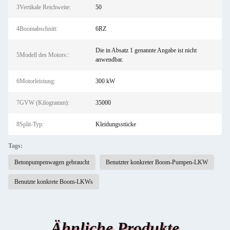
3Vertikale Reichweite:
50
4Boomabschnitt:
6RZ
Die in Absatz 1 genannte Angabe ist nicht
5Modell des Motors::
anwendbar.
6Motorleistung:
300 kW
7GVW (Kilogramm):
35000
8Split-Typ:
Kleidungsstücke
Tags:
Betonpumpenwagen gebraucht
Benutzter konkreter Boom-Pumpen-LKW
Benutzte konkrete Boom-LKWs
Ähnliche Produkte