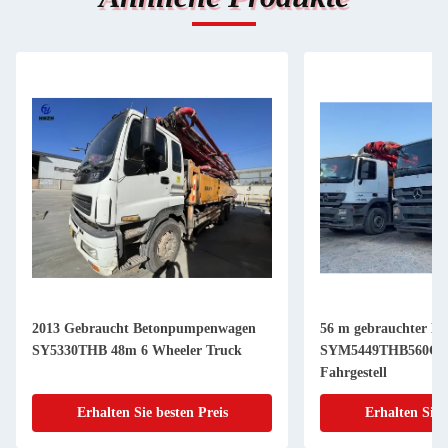
2013 Gebraucht Betonpumpenwagen
56 m gebrauchter B
SY5330THB 48m 6 Wheeler Truck
SYM5449THB560C-8
Fahrgestell
Erhalten Sie besten Preis
Erhalten Sie 