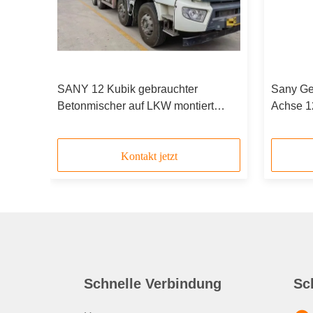
SANY 12 Kubik gebrauchter
Sany Ge
2019-
Betonmischer auf LKW montiert
Achse 12
SY412C-8S mit Hino-Motor
Kontakt jetzt
Schnelle Verbindung
Sc