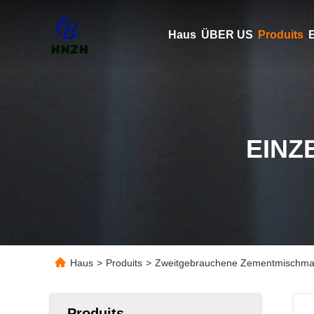
Haus
ÜBER US
Produits
E
EINZ
Haus
>
Produits
>
Zweitgebrauchene Zementmischmas
Produits