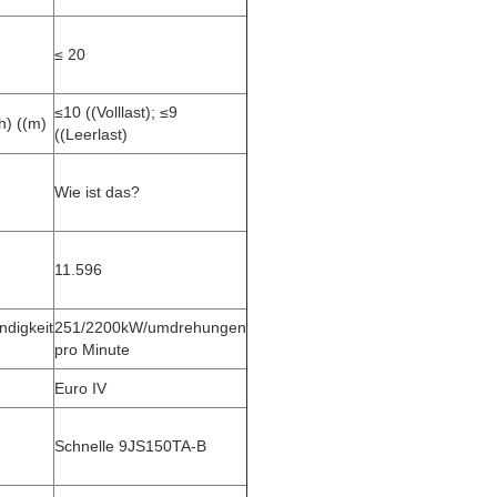
≤ 20
≤10 ((Volllast); ≤9
) ((m)
((Leerlast)
Wie ist das?
11.596
digkeit
251/2200kW/umdrehungen
pro Minute
Euro IV
Schnelle 9JS150TA-B