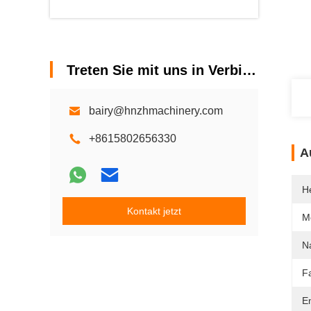
Treten Sie mit uns in Verbindung
bairy@hnzhmachinery.com
+8615802656330
A
He
Kontakt jetzt
M
N
Fa
E