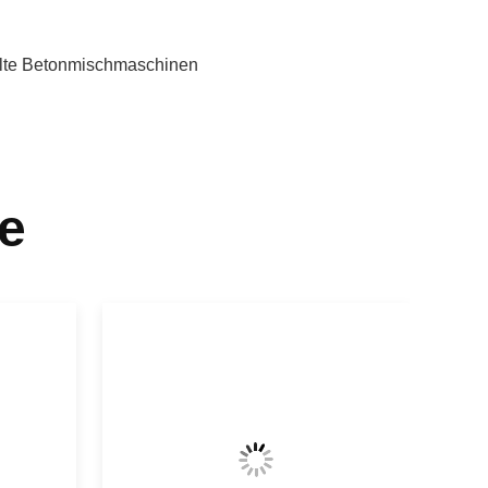
lte Betonmischmaschinen
e