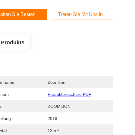
alten Sie Besten Preis
Treten Sie Mit Uns In Verbindung
 Produkts
enname
Zoomlion
ment
Produktbroschüre PDF
e:
ZOOMLION
ellung:
2018
ität:
12m ³