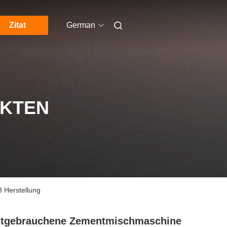
Zitat
German
UKTEN
 Herstellung
itgebrauchene Zementmischmaschine