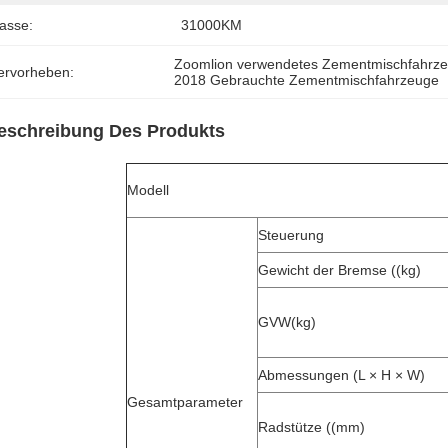
asse:
31000KM
Zoomlion verwendetes Zementmischfahrz
ervorheben:
2018 Gebrauchte Zementmischfahrzeuge
eschreibung Des Produkts
Modell
Steuerung
Gewicht der Bremse ((kg)
GVW(kg)
Abmessungen (L × H × W)
Gesamtparameter
Radstütze ((mm)