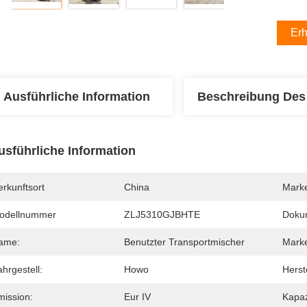
Erh
Ausführliche Information
Beschreibung Des
usführliche Information
rkunftsort
China
Mark
odellnummer
ZLJ5310GJBHTE
Doku
ame:
Benutzter Transportmischer
Mark
hrgestell:
Howo
Herst
mission:
Eur IV
Kapaz