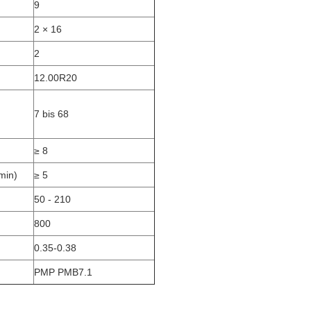
9
)
2 × 16
2
12.00R20
7 bis 68
≥ 8
min)
≥ 5
50 - 210
800
0.35-0.38
PMP PMB7.1