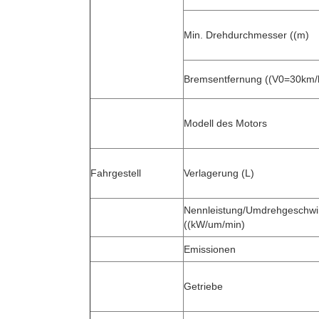
Min. Drehdurchmesser ((m)
Bremsentfernung ((V0=30km/h
Modell des Motors
Fahrgestell
Verlagerung (L)
Nennleistung/Umdrehgeschwin
((kW/um/min)
Emissionen
Getriebe