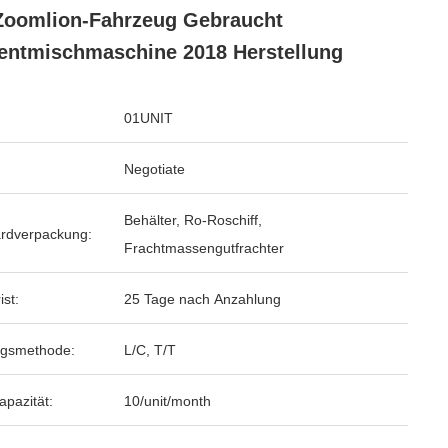
Zoomlion-Fahrzeug Gebraucht
ntmischmaschine 2018 Herstellung
01UNIT
Negotiate
Behälter, Ro-Roschiff,
rdverpackung:
Frachtmassengutfrachter
ist:
25 Tage nach Anzahlung
ngsmethode:
L/C, T/T
apazität:
10/unit/month