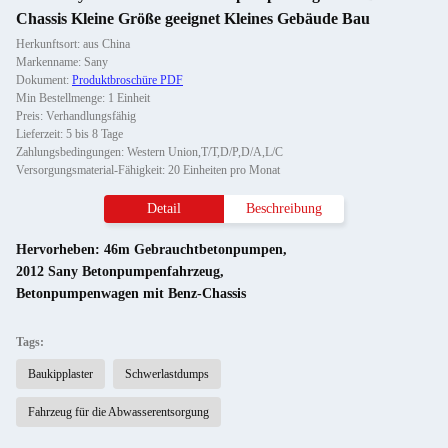
Chassis Kleine Größe geeignet Kleines Gebäude Bau
Herkunftsort: aus China
Markenname: Sany
Dokument:
Produktbroschüre PDF
Min Bestellmenge: 1 Einheit
Preis: Verhandlungsfähig
Lieferzeit: 5 bis 8 Tage
Zahlungsbedingungen: Western Union,T/T,D/P,D/A,L/C
Versorgungsmaterial-Fähigkeit: 20 Einheiten pro Monat
Detail
Beschreibung
Hervorheben:
46m Gebrauchtbetonpumpen
,
2012 Sany Betonpumpenfahrzeug
,
Betonpumpenwagen mit Benz-Chassis
Tags:
Baukipplaster
Schwerlastdumps
Fahrzeug für die Abwasserentsorgung