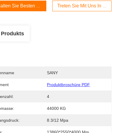
alten Sie Besten Preis
Treten Sie Mit Uns In Verbindung
 Produkts
enname
SANY
ment
Produktbroschüre PDF
enzahl:
4
omasse:
44000 KG
angsdruck:
8.3/12 Mpa
e:
13860*2550*4000 Mm