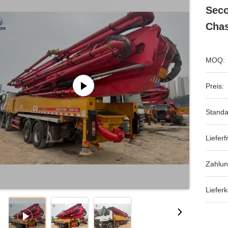
Sec
Chas
MOQ:
Preis:
Standa
Lieferfr
Zahlu
Lieferk