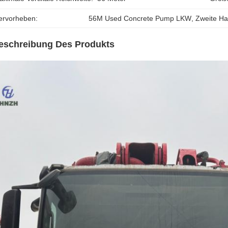
ervorheben:
56M Used Concrete Pump LKW
, 
Zweite H
eschreibung Des Produkts