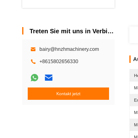
Treten Sie mit uns in Verbindung
bairy@hnzhmachinery.com
A
+8615802656330
He
M
Kontakt jetzt
E
M
M
M