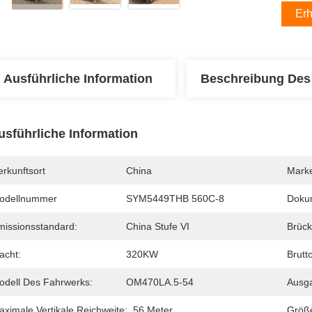
Erh
Ausführliche Information
Beschreibung Des
usführliche Information
rkunftsort
China
Mark
odellnummer
SYM5449THB 560C-8
Doku
missionsstandard:
China Stufe VI
Brück
acht:
320KW
Brutt
odell Des Fahrwerks:
OM470LA.5-54
Ausg
aximale Vertikale Reichweite:
56 Meter
Größ