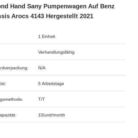
ond Hand Sany Pumpenwagen Auf Benz
sis Arocs 4143 Hergestellt 2021
1 Einheit
Verhandlungsfähig
rdverpackung:
N/A
ist:
5 Arbeitstage
ngsmethode:
T/T
apazität:
10/unit/month