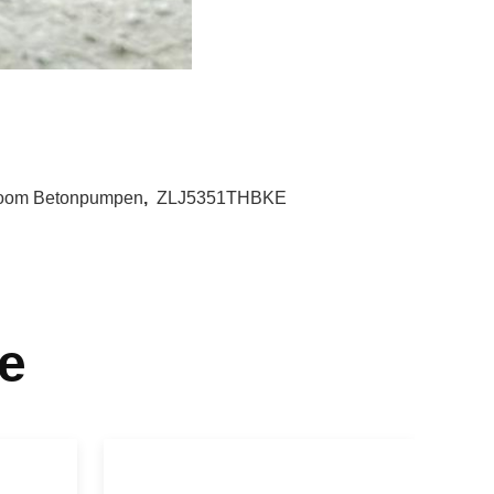
oom Betonpumpen
,
ZLJ5351THBKE
e