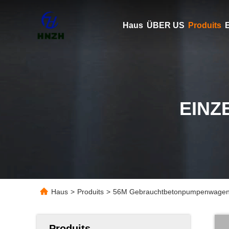
Haus
ÜBER US
Produits
E
EINZ
Haus
>
Produits
>
56M Gebrauchtbetonpumpenwagen, 
Produits