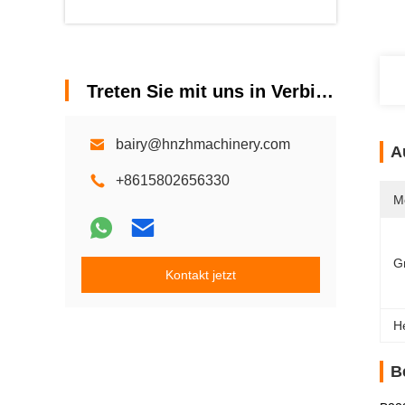
Treten Sie mit uns in Verbindung
bairy@hnzhmachinery.com
A
+8615802656330
M
G
Kontakt jetzt
H
B