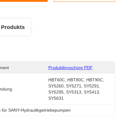
 Produkts
ment
Produktbroschüre PDF
HBT60C, HBT80C, HBT90C, 
SY5260, SY5271, SY5291, 
ndung:
SY5295, SY5313, SY5413, 
SY5631
le für SANY-Hydraulikgetriebepumpen