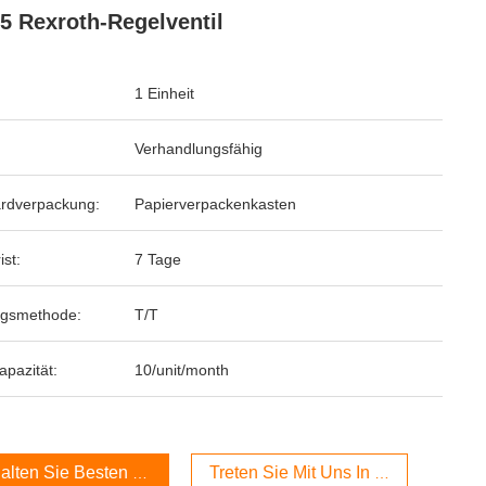
5 Rexroth-Regelventil
1 Einheit
Verhandlungsfähig
rdverpackung:
Papierverpackenkasten
ist:
7 Tage
ngsmethode:
T/T
apazität:
10/unit/month
alten Sie Besten Preis
Treten Sie Mit Uns In Verbindung