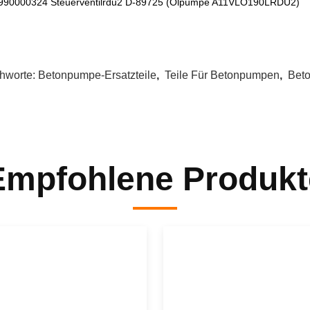
990000324 Steuerventilrdu2 D-89725 (Ölpumpe A11VLO190LRDU2)
chworte:
Betonpumpe-Ersatzteile
,
Teile Für Betonpumpen
,
Bet
Empfohlene Produkt