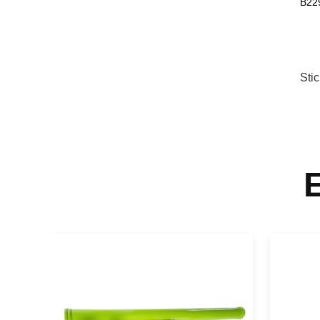
B22
Sti